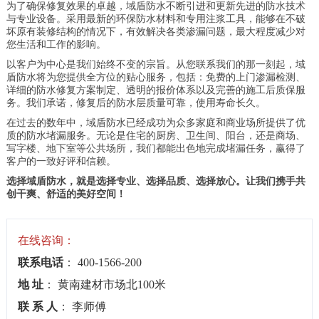
为了确保修复效果的卓越，域盾防水不断引进和更新先进的防水技术
与专业设备。采用最新的环保防水材料和专用注浆工具，能够在不破
坏原有装修结构的情况下，有效解决各类渗漏问题，最大程度减少对
您生活和工作的影响。
以客户为中心是我们始终不变的宗旨。从您联系我们的那一刻起，域
盾防水将为您提供全方位的贴心服务，包括：免费的上门渗漏检测、
详细的防水修复方案制定、透明的报价体系以及完善的施工后质保服
务。我们承诺，修复后的防水层质量可靠，使用寿命长久。
在过去的数年中，域盾防水已经成功为众多家庭和商业场所提供了优
质的防水堵漏服务。无论是住宅的厨房、卫生间、阳台，还是商场、
写字楼、地下室等公共场所，我们都能出色地完成堵漏任务，赢得了
客户的一致好评和信赖。
选择域盾防水，就是选择专业、选择品质、选择放心。让我们携手共
创干爽、舒适的美好空间！
在线咨询：
联系电话
： 400-1566-200
地 址
： 黄南建材市场北100米
联 系 人
： 李师傅